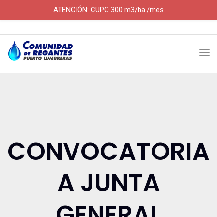
ATENCIÓN: CUPO 300 m3/ha./mes
Skip
×
×
to
Tog
content
nav
CONVOCATORIA
A JUNTA
GENERAL