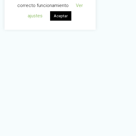
correcto funcionamiento
Ver
ajustes
Aceptar
Información
Principal
Política de privacidad
Aviso legal