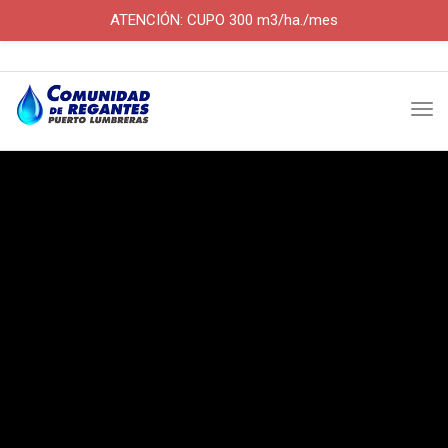
ATENCIÓN: CUPO 300 m3/ha./mes
Skip
×
×
to
Tog
content
nav