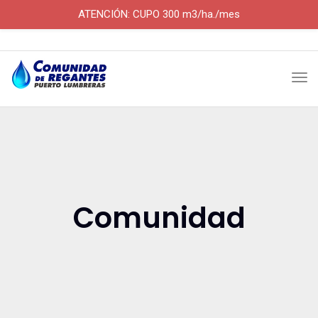
ATENCIÓN: CUPO 300 m3/ha./mes
Skip
×
×
to
Tog
content
nav
Comunidad